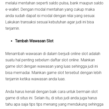
melalui mentahan seperti saldo pulsa, bank maupun saldo
e-wallet. Dengan modal mentahan yang cukup maka
anda sudah dapat isi modal dengan nilai yang sesuai.
Lakukan transaksi sesuai kebutuhan agar judi ini bisa
terjamin.
Tambah Wawasan Slot
Menambah wawasan di dalam berjudi online slot adalah
suatu hal penting sebelum daftar slot online. Mainkan
game slot dengan wawasan yang luas sehingga judi ini
bisa memadai. Mainkan game slot tersebut dengan lebih
terjamin ketika wawasan anda luas.
Anda harus kenali dengan baik cara untuk bermain slot
game di situs ini. Selain itu, di situs judi anda juga harus
tahu apa saja tips tips menang yang mendukung sehingga