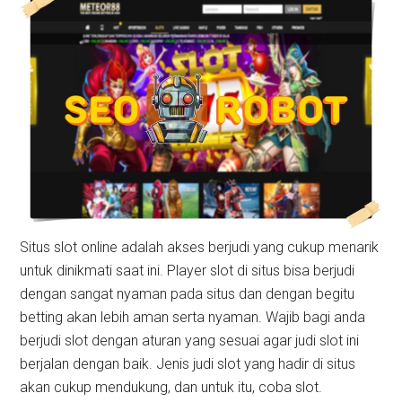
Situs slot online adalah akses berjudi yang cukup menarik
untuk dinikmati saat ini. Player slot di situs bisa berjudi
dengan sangat nyaman pada situs dan dengan begitu
betting akan lebih aman serta nyaman. Wajib bagi anda
berjudi slot dengan aturan yang sesuai agar judi slot ini
berjalan dengan baik. Jenis judi slot yang hadir di situs
akan cukup mendukung, dan untuk itu, coba slot.