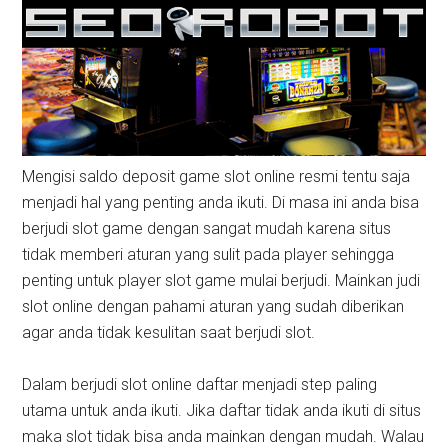
Mengisi saldo deposit game slot online resmi tentu saja
menjadi hal yang penting anda ikuti. Di masa ini anda bisa
berjudi slot game dengan sangat mudah karena situs
tidak memberi aturan yang sulit pada player sehingga
penting untuk player slot game mulai berjudi. Mainkan judi
slot online dengan pahami aturan yang sudah diberikan
agar anda tidak kesulitan saat berjudi slot.
Dalam berjudi slot online daftar menjadi step paling
utama untuk anda ikuti. Jika daftar tidak anda ikuti di situs
maka slot tidak bisa anda mainkan dengan mudah. Walau