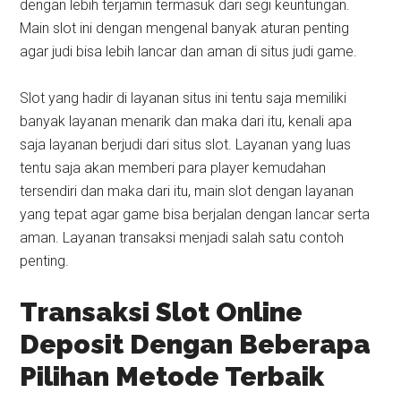
dengan lebih terjamin termasuk dari segi keuntungan.
Main slot ini dengan mengenal banyak aturan penting
agar judi bisa lebih lancar dan aman di situs judi game.
Slot yang hadir di layanan situs ini tentu saja memiliki
banyak layanan menarik dan maka dari itu, kenali apa
saja layanan berjudi dari situs slot. Layanan yang luas
tentu saja akan memberi para player kemudahan
tersendiri dan maka dari itu, main slot dengan layanan
yang tepat agar game bisa berjalan dengan lancar serta
aman. Layanan transaksi menjadi salah satu contoh
penting.
Transaksi Slot Online
Deposit Dengan Beberapa
Pilihan Metode Terbaik