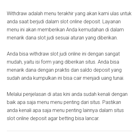
Withdraw adalah menu terakhir yang akan kami ulas untuk
anda saat berjudi dalam slot online deposit. Layanan
menu ini akan memberikan Anda kemudahan di dalam
menarik dana slot judi sesuai aturan yang diberikan.
Anda bisa withdraw slot judi online ini dengan sangat
mudah, yaitu isi form yang diberikan situs. Anda bisa
menarik dana dengan praktis dan saldo deposit yang
sudah anda kumpulkan ini bisa cair menjadi uang tunai.
Melalui penjelasan di atas kini anda sudah kenali dengan
baik apa saja menu menu penting dari situs. Pastikan
anda kenali apa saja menu penting lainnya dalam situs
slot online deposit agar betting bisa lancar.