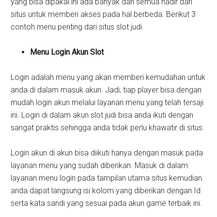
yang bisa dipakai ini ada banyak dan semua hadir dari
situs untuk memberi akses pada hal berbeda. Berikut 3
contoh menu penting dari situs slot judi.
Menu Login Akun Slot
Login adalah menu yang akan memberi kemudahan untuk
anda di dalam masuk akun. Jadi, tiap player bisa dengan
mudah login akun melalui layanan menu yang telah tersaji
ini. Login di dalam akun slot judi bisa anda ikuti dengan
sangat praktis sehingga anda tidak perlu khawatir di situs.
Login akun di akun bisa diikuti hanya dengan masuk pada
layanan menu yang sudah diberikan. Masuk di dalam
layanan menu login pada tampilan utama situs kemudian
anda dapat langsung isi kolom yang diberikan dengan Id
serta kata sandi yang sesuai pada akun game terbaik ini.