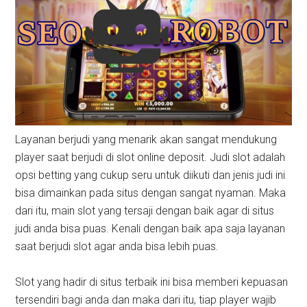
Layanan berjudi yang menarik akan sangat mendukung
player saat berjudi di slot online deposit. Judi slot adalah
opsi betting yang cukup seru untuk diikuti dan jenis judi ini
bisa dimainkan pada situs dengan sangat nyaman. Maka
dari itu, main slot yang tersaji dengan baik agar di situs
judi anda bisa puas. Kenali dengan baik apa saja layanan
saat berjudi slot agar anda bisa lebih puas.
Slot yang hadir di situs terbaik ini bisa memberi kepuasan
tersendiri bagi anda dan maka dari itu, tiap player wajib