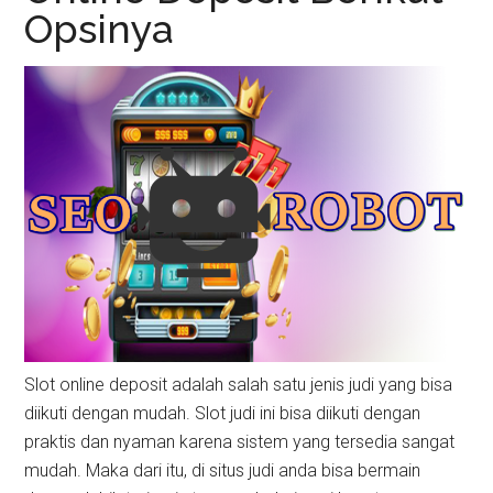
Opsinya
Slot online deposit adalah salah satu jenis judi yang bisa
diikuti dengan mudah. Slot judi ini bisa diikuti dengan
praktis dan nyaman karena sistem yang tersedia sangat
mudah. Maka dari itu, di situs judi anda bisa bermain