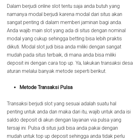
Dalam berjudi online slot tentu saja anda butuh yang
namanya modal berjudi karena modal dari situs akan
sangat penting di dalam memberi jaminan bagi anda.
Anda wajib main slot yang ada di situs dengan nominal
modal yang cukup sehingga betting bisa lebih praktis
diikuti. Modal slot judi bisa anda miliki dengan sangat
mudah pada situs terbaik, di mana anda bisa miliki
deposit ini dengan cara top up. Ya, lakukan transaksi desa
aturan melalui banyak metode seperti berikut.
Metode Transaksi Pulsa
Transaksi berjudi slot yang sesuai adalah suatu hal
penting untuk anda dan maka dari itu, wajib untuk anda isi
saldo deposit di akun dengan layanan via pulsa yang
tersaji ini. Pulsa di situs judi bisa anda pakai dengan
mudah untuk top up deposit sehingga anda tidak perlu