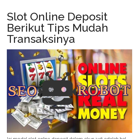
Slot Online Deposit
Berikut Tips Mudah
Transaksinya