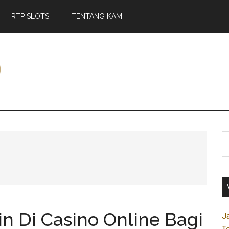
RTP SLOTS
TENTANG KAMI
S
th
si
...
n Di Casino Online Bagi
J