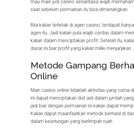
mau main judi casino senantiasa wajib memaha
saat sebelum permainan itu bisa dimenangkan.
Bila kalian terletak di agen casino, terdapat b
agen itu. Jadi kalian pula wajib cerdas dalam 
kalian dalam menciptakan profit. Setelah itu, ka
dasar ini biar profit yang kalian miliki menjanjikan.
Metode Gampang Berhas
Online
Main casino online tidaklah aktivitas yang cuma d
ini dapat menciptakan duit asli dalam jumlah yan
jadi biar dengan permainan ini kalian dapat mem
Kalian dapat maanfaatkan metode berhasil di das
dalam keuntungan yang berlimpah ruah: