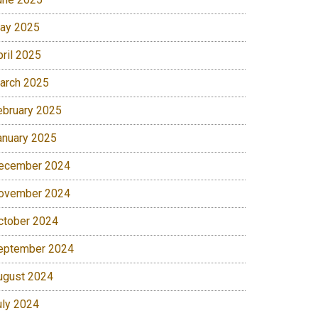
ay 2025
pril 2025
arch 2025
ebruary 2025
anuary 2025
ecember 2024
ovember 2024
ctober 2024
eptember 2024
ugust 2024
uly 2024