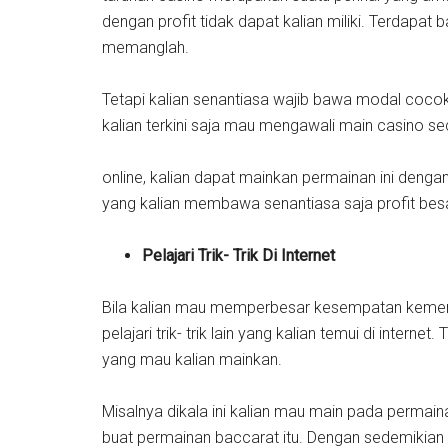
dengan profit tidak dapat kalian miliki. Terdapa
memanglah.
Tetapi kalian senantiasa wajib bawa modal cocok
kalian terkini saja mau mengawali main casino s
online, kalian dapat mainkan permainan ini denga
yang kalian membawa senantiasa saja profit besar
Pelajari Trik- Trik Di Internet
Bila kalian mau memperbesar kesempatan kemenan
pelajari trik- trik lain yang kalian temui di intern
yang mau kalian mainkan.
Misalnya dikala ini kalian mau main pada permainan
buat permainan baccarat itu. Dengan sedemikian i