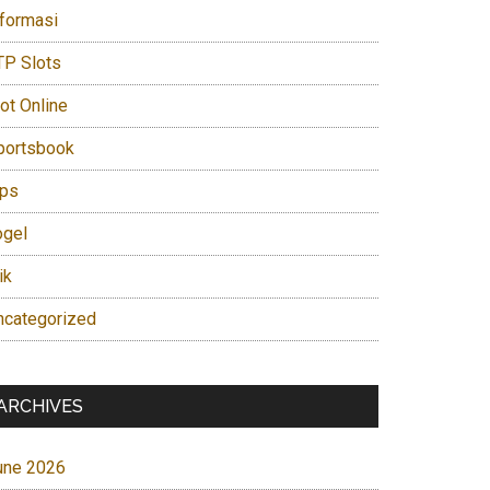
nformasi
TP Slots
ot Online
portsbook
ips
ogel
ik
ncategorized
ARCHIVES
une 2026