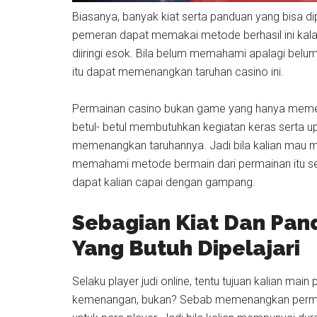
Biasanya, banyak kiat serta panduan yang bisa d
pemeran dapat memakai metode berhasil ini kala
diiringi esok. Bila belum memahami apalagi bel
itu dapat memenangkan taruhan casino ini.
Permainan casino bukan game yang hanya memerc
betul- betul membutuhkan kegiatan keras serta u
memenangkan taruhannya. Jadi bila kalian mau ma
memahami metode bermain dari permainan itu se
dapat kalian capai dengan gampang.
Sebagian Kiat Dan Pan
Yang Butuh Dipelajari
Selaku player judi online, tentu tujuan kalian 
kemenangan, bukan? Sebab memenangkan permai