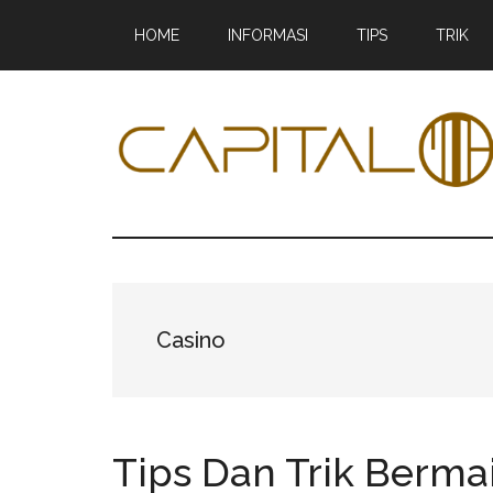
Skip
Skip
HOME
INFORMASI
TIPS
TRIK
to
to
main
primary
content
sidebar
Capital
Situs
tentang
Mtb
judi
slot
online
Casino
terlengkap
2024
Tips Dan Trik Bermai