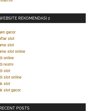
esla338
WEBSITE REKOMENDASI 2
gen gacor
ftar slot
ame slot
ame slot online
di online
di resmi
di slot
di slot online
nk slot
nk slot gacor
RECENT POSTS