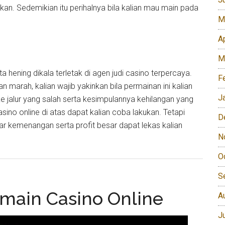
kan. Sedemikian itu perihalnya bila kalian mau main pada
M
A
M
a hening dikala terletak di agen judi casino terpercaya.
F
 marah, kalian wajib yakinkan bila permainan ini kalian
J
ke jalur yang salah serta kesimpulannya kehilangan yang
sino online di atas dapat kalian coba lakukan. Tetapi
D
ar kemenangan serta profit besar dapat lekas kalian
N
O
S
ain Casino Online
A
J