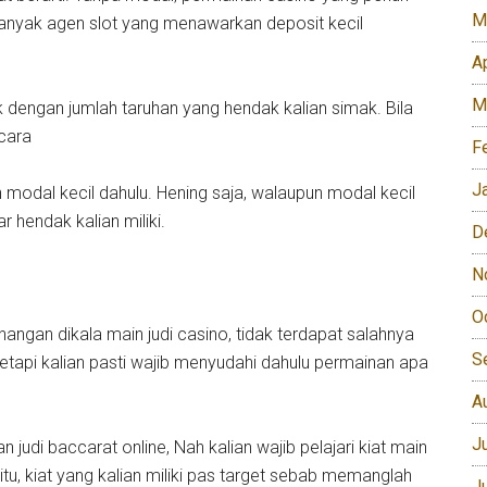
M
t banyak agen slot yang menawarkan deposit kecil
A
M
 dengan jumlah taruhan yang hendak kalian simak. Bila
ecara
F
J
n modal kecil dahulu. Hening saja, walaupun modal kecil
 hendak kalian miliki.
D
N
O
gan dikala main judi casino, tidak terdapat salahnya
S
et. Tetapi kalian pasti wajib menyudahi dahulu permainan apa
A
J
 judi baccarat online, Nah kalian wajib pelajari kiat main
tu, kiat yang kalian miliki pas target sebab memanglah
J