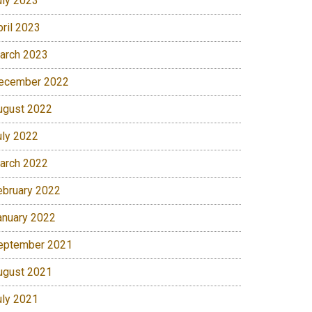
uly 2023
pril 2023
arch 2023
ecember 2022
ugust 2022
uly 2022
arch 2022
ebruary 2022
anuary 2022
eptember 2021
ugust 2021
uly 2021