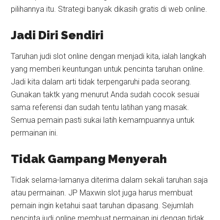
pilihannya itu. Strategi banyak dikasih gratis di web online.
Jadi Diri Sendiri
Taruhan judi slot online dengan menjadi kita, ialah langkah
yang memberi keuntungan untuk pencinta taruhan online.
Jadi kita dalam arti tidak terpengaruhi pada seorang.
Gunakan taktk yang menurut Anda sudah cocok sesuai
sama referensi dan sudah tentu latihan yang masak.
Semua pemain pasti sukai latih kemampuannya untuk
permainan ini.
Tidak Gampang Menyerah
Tidak selama-lamanya diterima dalam sekali taruhan saja
atau permainan. JP Maxwin slot juga harus membuat
pemain ingin ketahui saat taruhan dipasang. Sejumlah
pencinta judi online membuat permainan ini dengan tidak