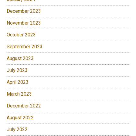
December 2023
November 2023
October 2023
September 2023
August 2023
July 2023
April 2023
March 2023
December 2022
August 2022
July 2022