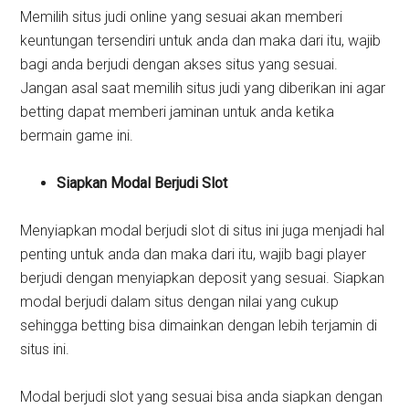
Memilih situs judi online yang sesuai akan memberi
keuntungan tersendiri untuk anda dan maka dari itu, wajib
bagi anda berjudi dengan akses situs yang sesuai.
Jangan asal saat memilih situs judi yang diberikan ini agar
betting dapat memberi jaminan untuk anda ketika
bermain game ini.
Siapkan Modal Berjudi Slot
Menyiapkan modal berjudi slot di situs ini juga menjadi hal
penting untuk anda dan maka dari itu, wajib bagi player
berjudi dengan menyiapkan deposit yang sesuai. Siapkan
modal berjudi dalam situs dengan nilai yang cukup
sehingga betting bisa dimainkan dengan lebih terjamin di
situs ini.
Modal berjudi slot yang sesuai bisa anda siapkan dengan