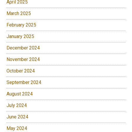
April 2025
March 2025
February 2025
January 2025
December 2024
November 2024
October 2024
September 2024
August 2024
July 2024
June 2024
May 2024