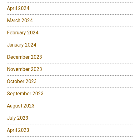
April 2024
March 2024
February 2024
January 2024
December 2023
November 2023
October 2023
September 2023
August 2023
July 2023
April 2023