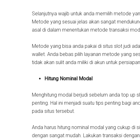
Selanjutnya wajib untuk anda memilih metode yang 
Metode yang sesuai jelas akan sangat mendukung 
asal di dalam menentukan metode transaksi modal
Metode yang bisa anda pakai di situs slot judi ada
wallet. Anda bebas pilih layanan metode yang se
tidak akan sulit anda miliki di akun untuk persiapa
Hitung Nominal Modal
Menghitung modal berjudi sebelum anda top up slo
penting. Hal ini menjadi suatu tips penting bagi 
pada situs tersebut.
Anda harus hitung nominal modal yang cukup di sit
dengan sangat mudah. Lakukan transaksi dengan nil