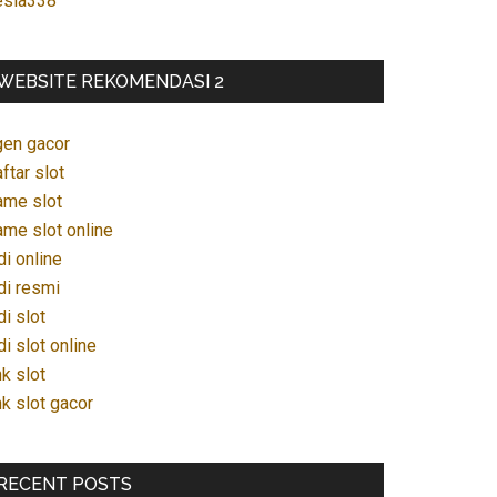
esla338
WEBSITE REKOMENDASI 2
gen gacor
ftar slot
ame slot
ame slot online
di online
di resmi
di slot
di slot online
nk slot
nk slot gacor
RECENT POSTS