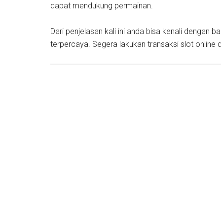
dapat mendukung permainan.
Dari penjelasan kali ini anda bisa kenali dengan b
terpercaya. Segera lakukan transaksi slot online