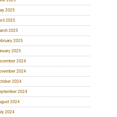
ay 2025
pril 2025
arch 2025
ebruary 2025
anuary 2025
ecember 2024
ovember 2024
ctober 2024
eptember 2024
ugust 2024
uly 2024