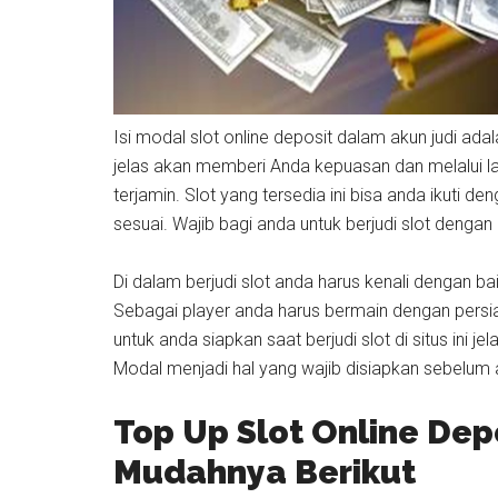
Isi modal slot online deposit dalam akun judi adala
jelas akan memberi Anda kepuasan dan melalui la
terjamin. Slot yang tersedia ini bisa anda ikuti de
sesuai. Wajib bagi anda untuk berjudi slot dengan bai
Di dalam berjudi slot anda harus kenali dengan baik 
Sebagai player anda harus bermain dengan persia
untuk anda siapkan saat berjudi slot di situs ini je
Modal menjadi hal yang wajib disiapkan sebelum a
Top Up Slot Online Dep
Mudahnya Berikut