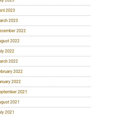
uly 2023
pril 2023
arch 2023
ecember 2022
ugust 2022
uly 2022
arch 2022
ebruary 2022
anuary 2022
eptember 2021
ugust 2021
uly 2021