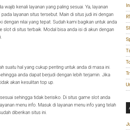
I
nda wajib kenali layanan yang paling sesuai. Ya, layanan
pada layanan situs tersebut. Main di situs judi ini dengan
R
iki dengan nilai yang tepat. Sudah kami bagikan untuk anda
Sl
 slot di situs terbaik. Modal bisa anda isi di akun dengan
i.
S
T
T
 suatu hal yang cukup penting untuk anda di masa ini.
Tr
ehingga anda dapat berjudi dengan lebih terjamin. Jika
dak akan kesulitan top up.
U
sesuai sehingga tidak berisiko. Di situs game slot anda
ayanan menu info. Masuk di layanan menu info yang telah
dah diberikan situs ini.
J