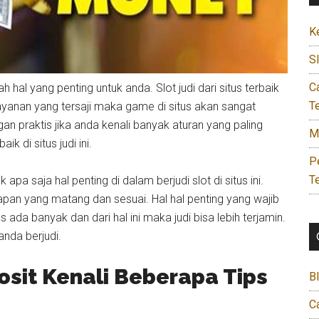
Ke
S
C
h hal yang penting untuk anda. Slot judi dari situs terbaik
T
yanan yang tersaji maka game di situs akan sangat
ngan praktis jika anda kenali banyak aturan yang paling
M
k di situs judi ini.
P
T
apa saja hal penting di dalam berjudi slot di situs ini.
pan yang matang dan sesuai. Hal hal penting yang wajib
las ada banyak dan dari hal ini maka judi bisa lebih terjamin.
nda berjudi.
osit Kenali Beberapa Tips
B
C