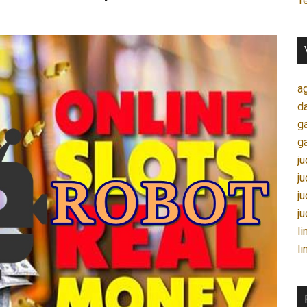
T
a
da
g
g
ju
ju
ju
ju
li
li