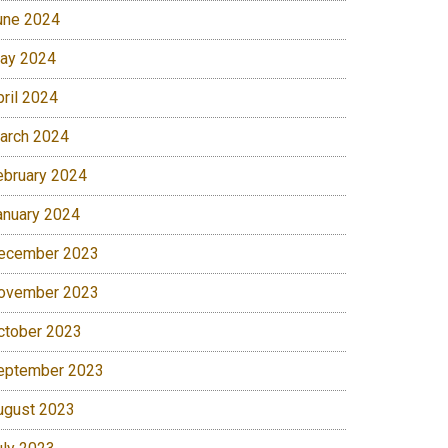
une 2024
ay 2024
pril 2024
arch 2024
ebruary 2024
anuary 2024
ecember 2023
ovember 2023
ctober 2023
eptember 2023
ugust 2023