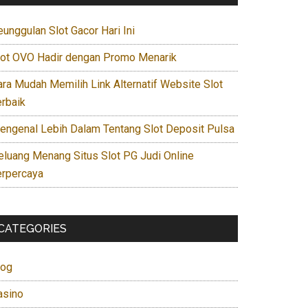
unggulan Slot Gacor Hari Ini
lot OVO Hadir dengan Promo Menarik
ara Mudah Memilih Link Alternatif Website Slot
erbaik
engenal Lebih Dalam Tentang Slot Deposit Pulsa
eluang Menang Situs Slot PG Judi Online
erpercaya
CATEGORIES
log
asino