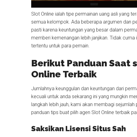
Slot Online ialah tipe permainan uang asli yang tera
semua kelompok. Ada beberapa argumen dan pemi
pasti karena keuntungan yang besar dalam permai
memberi kemenangan lebih janjikan. Tidak cuma 
tertentu untuk para pemain.
Berikut Panduan Saat s
Online Terbaik
Jumlahnya keunggulan dan keuntungan dari perma
kecuali untuk anda sekarang ini yang mungkin men
langkah lebih jauh, kami akan membagi sejumlah pa
panduan tips buat pilih agen Slot Online terbaik pa
Saksikan Lisensi Situs Sah