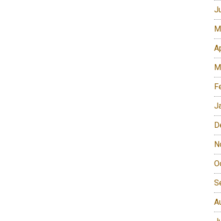
J
M
A
M
F
J
D
N
O
S
A