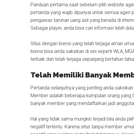
Panduan pertama saat sebelum pilih website agen 
pertanda yang wajib dipunyai untuk semua agen pa
pengawas taruhan uang asli yang berada di interne
Sebagai player, anda bisa cari informasi lebih dul
Situs dengan lisensi yang telah terjaga aman u
lisensi bisa anda saksikan di sini seperti WLA, MG
terbaik dan telah terjaga sepanjang bertahun tah
Telah Memiliki Banyak Mem
Pertanda selanjutnya yang penting anda saksikan 
Member adalah beberapa kumpulan orang yang tel
banyak member yang mendaftarkan jadi anggota, k
Hal yang tidak sama mungkin terjadi bila anda p
negatif tertentu. Karena situs tanpa member u