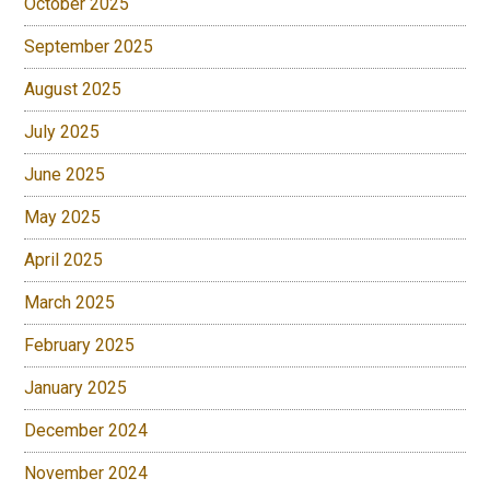
October 2025
September 2025
August 2025
July 2025
June 2025
May 2025
April 2025
March 2025
February 2025
January 2025
December 2024
November 2024