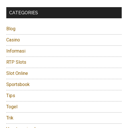
CATEGORIES
Blog
Casino
Informasi
RTP Slots
Slot Online
Sportsbook
Tips
Togel
Trik