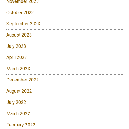
November 2023
October 2023
September 2023
August 2023
July 2023
April 2023
March 2023
December 2022
August 2022
July 2022
March 2022
February 2022