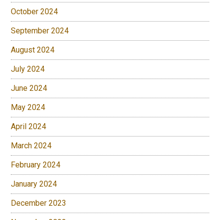
October 2024
September 2024
August 2024
July 2024
June 2024
May 2024
April 2024
March 2024
February 2024
January 2024
December 2023