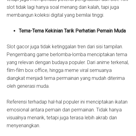
slot tidak lagi hanya soal menang dan kalah, tapi juga
membangun koleksi digital yang bernilai tinggi.
Tema-Tema Kekinian Tarik Perhatian Pemain Muda
Slot gacor juga tidak ketinggalan tren dari sisi tampilan.
Pengembang game berlomba-lomba menciptakan tema
yang relevan dengan budaya populer. Dari anime terkenal,
film-film box office, hingga meme viral semuanya
diangkat menjadi tema permainan yang mudah diterima
oleh generasi muda.
Referensi terhadap hal-hal populer ini menciptakan ikatan
emosional antara pemain dan permainan. Tidak hanya
visualnya menarik, tetapi juga terasa lebih akrab dan
menyenangkan.