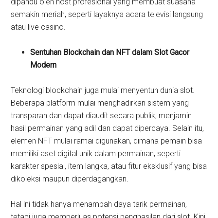
dipandu oleh host profesional yang membuat suasana
semakin meriah, seperti layaknya acara televisi langsung
atau live casino.
Sentuhan Blockchain dan NFT dalam Slot Gacor
Modern
Teknologi blockchain juga mulai menyentuh dunia slot.
Beberapa platform mulai menghadirkan sistem yang
transparan dan dapat diaudit secara publik, menjamin
hasil permainan yang adil dan dapat dipercaya. Selain itu,
elemen NFT mulai ramai digunakan, dimana pemain bisa
memiliki aset digital unik dalam permainan, seperti
karakter spesial, item langka, atau fitur eksklusif yang bisa
dikoleksi maupun diperdagangkan.
Hal ini tidak hanya menambah daya tarik permainan,
tetapi juga memperluas potensi penghasilan dari slot. Kini