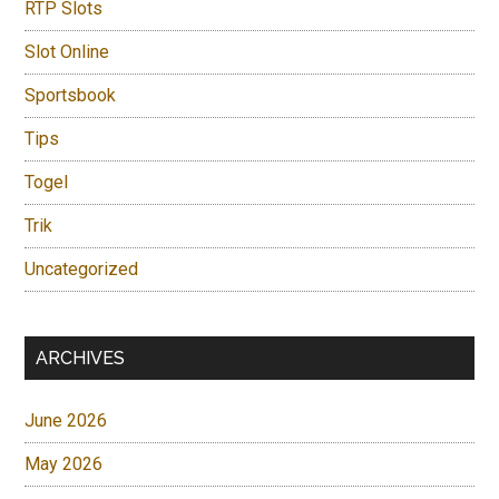
RTP Slots
Slot Online
Sportsbook
Tips
Togel
Trik
Uncategorized
ARCHIVES
June 2026
May 2026