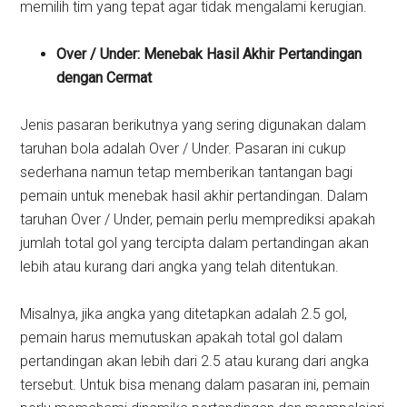
memilih tim yang tepat agar tidak mengalami kerugian.
Over / Under: Menebak Hasil Akhir Pertandingan
dengan Cermat
Jenis pasaran berikutnya yang sering digunakan dalam
taruhan bola adalah Over / Under. Pasaran ini cukup
sederhana namun tetap memberikan tantangan bagi
pemain untuk menebak hasil akhir pertandingan. Dalam
taruhan Over / Under, pemain perlu memprediksi apakah
jumlah total gol yang tercipta dalam pertandingan akan
lebih atau kurang dari angka yang telah ditentukan.
Misalnya, jika angka yang ditetapkan adalah 2.5 gol,
pemain harus memutuskan apakah total gol dalam
pertandingan akan lebih dari 2.5 atau kurang dari angka
tersebut. Untuk bisa menang dalam pasaran ini, pemain