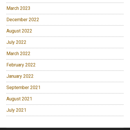
March 2023
December 2022
August 2022
July 2022
March 2022
February 2022
January 2022
September 2021
August 2021
July 2021