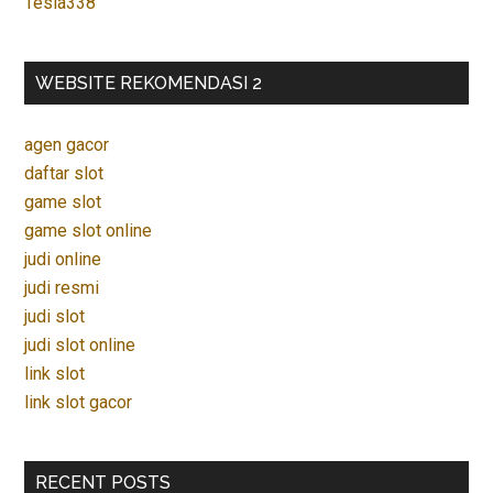
Tesla338
WEBSITE REKOMENDASI 2
agen gacor
daftar slot
game slot
game slot online
judi online
judi resmi
judi slot
judi slot online
link slot
link slot gacor
RECENT POSTS