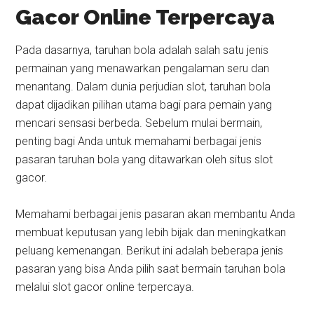
Gacor Online Terpercaya
Pada dasarnya, taruhan bola adalah salah satu jenis
permainan yang menawarkan pengalaman seru dan
menantang. Dalam dunia perjudian slot, taruhan bola
dapat dijadikan pilihan utama bagi para pemain yang
mencari sensasi berbeda. Sebelum mulai bermain,
penting bagi Anda untuk memahami berbagai jenis
pasaran taruhan bola yang ditawarkan oleh situs slot
gacor.
Memahami berbagai jenis pasaran akan membantu Anda
membuat keputusan yang lebih bijak dan meningkatkan
peluang kemenangan. Berikut ini adalah beberapa jenis
pasaran yang bisa Anda pilih saat bermain taruhan bola
melalui slot gacor online terpercaya.