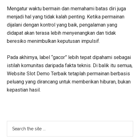
Mengatur waktu bermain dan memahami batas diri juga
menjadi hal yang tidak kalah penting. Ketika permainan
dijalani dengan kontrol yang baik, pengalaman yang
didapat akan terasa lebih menyenangkan dan tidak
beresiko menimbulkan keputusan impulsif.
Pada akhirnya, label “gacor” lebih tepat dipahami sebagai
istilah komunitas daripada fakta teknis. Di balik itu semua,
Website Slot Demo Terbaik tetaplah permainan berbasis
peluang yang dirancang untuk memberikan hiburan, bukan
kepastian hasil.
Primary
Search
the
Sidebar