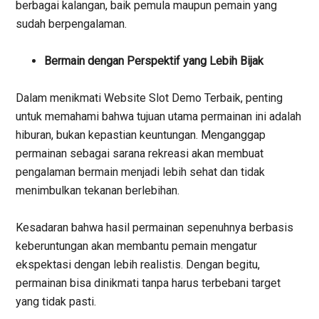
berbagai kalangan, baik pemula maupun pemain yang
sudah berpengalaman.
Bermain dengan Perspektif yang Lebih Bijak
Dalam menikmati Website Slot Demo Terbaik, penting
untuk memahami bahwa tujuan utama permainan ini adalah
hiburan, bukan kepastian keuntungan. Menganggap
permainan sebagai sarana rekreasi akan membuat
pengalaman bermain menjadi lebih sehat dan tidak
menimbulkan tekanan berlebihan.
Kesadaran bahwa hasil permainan sepenuhnya berbasis
keberuntungan akan membantu pemain mengatur
ekspektasi dengan lebih realistis. Dengan begitu,
permainan bisa dinikmati tanpa harus terbebani target
yang tidak pasti.