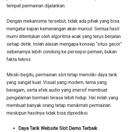
tempat permainan dijalankan.
Dengan mekanisme tersebut, tidak ada pihak yang bisa
mengatur kapan kemenangan akan muncul. Semua hasil
murni ditentukan oleh algoritma acak yang terus berjalan
setiap detik. Inilah alasan mengapa konsep “situs gacor”
sebenarnya lebih condong ke persepsi pemain, bukan
fakta teknis.
Meski begitu, permainan slot tetap memiliki daya tarik
yang sangat kuat. Visual yang modern, tema yang
beragam, serta efek audio yang imersif membuat
pengalaman bermain terasa lebih hidup. Hal inilah yang
membuat banyak orang tetap menikmati permainan
meskipun hasilnya tidak bisa diprediksi.
Daya Tarik Website Slot Demo Terbaik