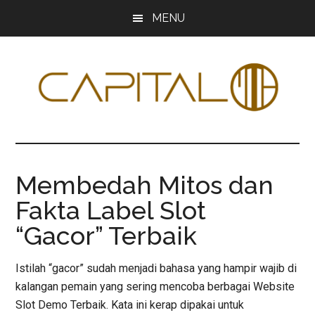
Skip
Skip
MENU
to
to
main
primary
content
sidebar
Capital
Situs
tentang
Mtb
judi
Membedah Mitos dan
slot
Fakta Label Slot
online
terlengkap
“Gacor” Terbaik
2024
Istilah “gacor” sudah menjadi bahasa yang hampir wajib di
kalangan pemain yang sering mencoba berbagai Website
Slot Demo Terbaik. Kata ini kerap dipakai untuk