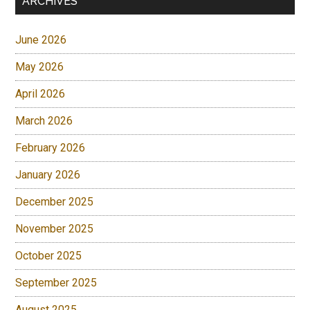
ARCHIVES
June 2026
May 2026
April 2026
March 2026
February 2026
January 2026
December 2025
November 2025
October 2025
September 2025
August 2025