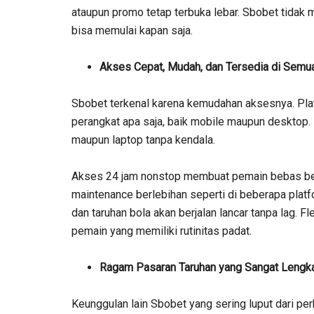
ataupun promo tetap terbuka lebar. Sbobet tidak
bisa memulai kapan saja.
Akses Cepat, Mudah, dan Tersedia di Semu
Sbobet terkenal karena kemudahan aksesnya. Platf
perangkat apa saja, baik mobile maupun desktop.
maupun laptop tanpa kendala.
Akses 24 jam nonstop membuat pemain bebas berm
maintenance berlebihan seperti di beberapa platfo
dan taruhan bola akan berjalan lancar tanpa lag. F
pemain yang memiliki rutinitas padat.
Ragam Pasaran Taruhan yang Sangat Leng
Keunggulan lain Sbobet yang sering luput dari pe