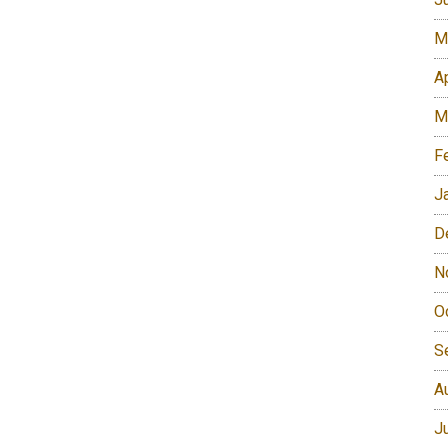
M
A
M
F
J
D
N
O
S
A
J