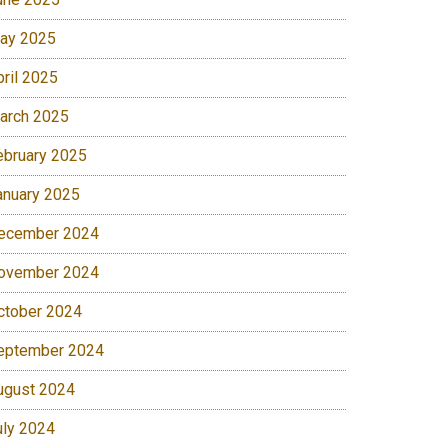
ay 2025
pril 2025
arch 2025
ebruary 2025
anuary 2025
ecember 2024
ovember 2024
ctober 2024
eptember 2024
ugust 2024
uly 2024