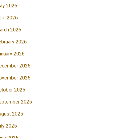
ay 2026
pril 2026
arch 2026
ebruary 2026
anuary 2026
ecember 2025
ovember 2025
ctober 2025
eptember 2025
ugust 2025
uly 2025
une 2025