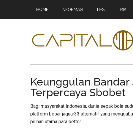
Skip
Skip
HOME
INFORMASI
TIPS
TRIK
to
to
main
primary
content
sidebar
Capital
Situs
tentang
Mtb
judi
Keunggulan Bandar S
slot
Terpercaya Sbobet
online
terlengkap
2024
Bagi masyarakat Indonesia, dunia sepak bola sudah
platform besar jaguar33 alternatif yang menggabu
pilihan utama para bettor.