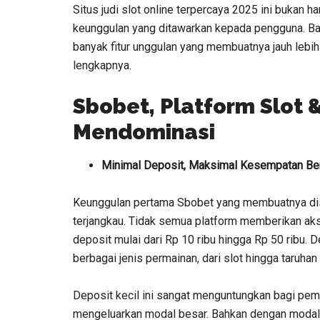
Situs judi slot online terpercaya 2025 ini bukan 
keunggulan yang ditawarkan kepada pengguna. B
banyak fitur unggulan yang membuatnya jauh lebih 
lengkapnya.
Sbobet, Platform Slot 
Mendominasi
Minimal Deposit, Maksimal Kesempatan B
Keunggulan pertama Sbobet yang membuatnya dis
terjangkau. Tidak semua platform memberikan a
deposit mulai dari Rp 10 ribu hingga Rp 50 ribu.
berbagai jenis permainan, dari slot hingga taruhan
Deposit kecil ini sangat menguntungkan bagi pem
mengeluarkan modal besar. Bahkan dengan modal 