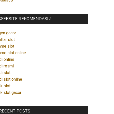
esla338
WEBSITE REKOMENDASI 2
gen gacor
ftar slot
ame slot
ame slot online
di online
di resmi
di slot
di slot online
nk slot
nk slot gacor
RECENT POSTS