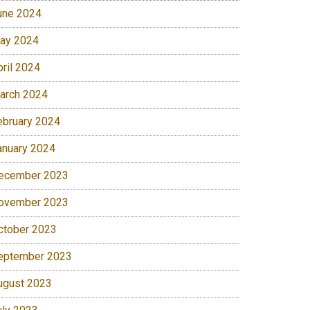
une 2024
ay 2024
pril 2024
arch 2024
ebruary 2024
anuary 2024
ecember 2023
ovember 2023
ctober 2023
eptember 2023
ugust 2023