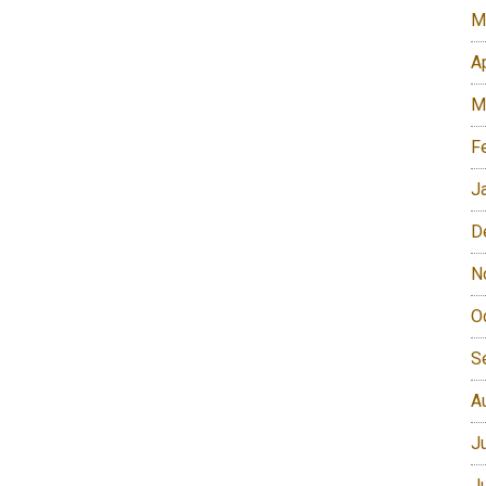
M
A
M
F
J
D
N
O
S
A
J
J