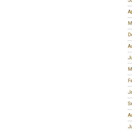
J
A
M
D
A
J
M
F
J
S
A
J