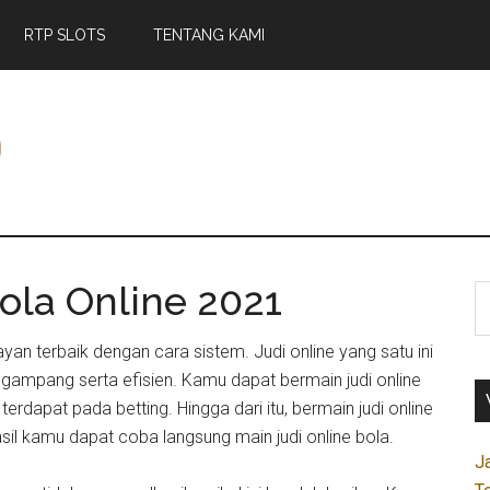
RTP SLOTS
TENTANG KAMI
ola Online 2021
S
th
si
yan terbaik dengan cara sistem. Judi online yang satu ini
...
gampang serta efisien. Kamu dapat bermain judi online
rdapat pada betting. Hingga dari itu, bermain judi online
sil kamu dapat coba langsung main judi online bola.
J