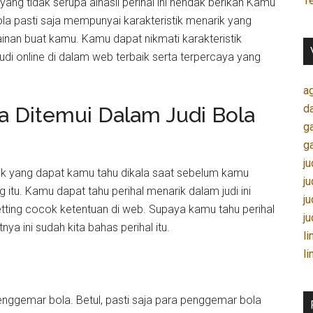
T
yang tidak serupa alhasil perihal ini hendak berikan Kamu
ola pasti saja mempunyai karakteristik menarik yang
inan buat kamu. Kamu dapat nikmati karakteristik
 judi online di dalam web terbaik serta terpercaya yang
a
da
sa Ditemui Dalam Judi Bola
g
g
ju
rik yang dapat kamu tahu dikala saat sebelum kamu
ju
g itu. Kamu dapat tahu perihal menarik dalam judi ini
ju
 betting cocok ketentuan di web. Supaya kamu tahu perihal
ju
tnya ini sudah kita bahas perihal itu.
li
li
penggemar bola. Betul, pasti saja para penggemar bola