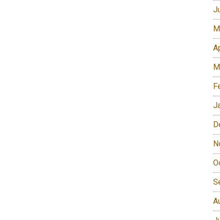
J
M
A
M
F
J
D
N
O
S
A