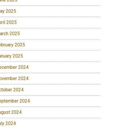
ay 2025
pril 2025
arch 2025
ebruary 2025
anuary 2025
ecember 2024
ovember 2024
ctober 2024
eptember 2024
ugust 2024
uly 2024