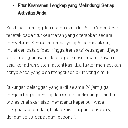
Fitur Keamanan Lengkap yang Melindungi Setiap
Aktivitas Anda
Salah satu keunggulan utama dari situs Slot Gacor Resmi
terletak pada fitur keamanan yang diterapkan secara
menyeluruh. Semua informasi yang Anda masukkan,
mulai dari data pribadi hingga transaksi keuangan, dijaga
ketat menggunakan teknologi enkripsi terbaru. Bukan itu
saja, kehadiran sistem autentikasi dua faktor memastikan
hanya Anda yang bisa mengakses akun yang dimiliki.
Dukungan pelanggan yang aktif selama 24 jam juga
menjadi bagian penting dari sistem perlindungan ini. Tim
profesional akan siap membantu kapanpun Anda
menghadapi kendala, baik teknis maupun non-teknis,
dengan solusi cepat dan responsif.