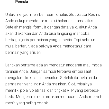
Pemula
Untuk menjadi member resmi di situs Slot Gacor Resmi,
Anda cukup mendaftar melalui halaman utama situs.
Setelah mengisi formulir dengan data valid, akun Anda
akan diaktifkan dan Anda bisa langsung mencoba
berbagai jenis permainan yang tersedia. Tapi sebelum
mulai bertaruh, ada baiknya Anda mengetahui cara
bermain yang efisien.
Langkah pertama adalah mengatur anggaran atau modal
taruhan Anda. Jangan sampai terbawa emosi saat
mengalami kekalahan beruntun. Setelah itu, pelajari dulu
permainan yang ingin Anda mainkan. Slot, misalnya,
memiliki pola, volatilitas, dan tingkat RTP yang berbeda-
beda. Mengenali ciri-ciri ini akan membantu Anda memilih
mesin yang paling cocok.