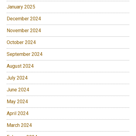
January 2025
December 2024
November 2024
October 2024
September 2024
August 2024
July 2024
June 2024
May 2024
April 2024
March 2024