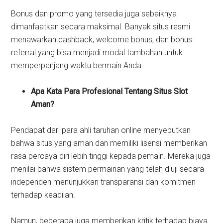
Bonus dan promo yang tersedia juga sebaiknya
dimanfaatkan secara maksimal. Banyak situs resmi
menawarkan cashback, welcome bonus, dan bonus
referral yang bisa menjadi modal tambahan untuk
memperpanjang waktu bermain Anda.
Apa Kata Para Profesional Tentang Situs Slot
Aman?
Pendapat dari para ahli taruhan online menyebutkan
bahwa situs yang aman dan memiliki lisensi memberikan
rasa percaya diri lebih tinggi kepada pemain. Mereka juga
menilai bahwa sistem permainan yang telah diuji secara
independen menunjukkan transparansi dan komitmen
terhadap keadilan.
Namun, beberapa juga memberikan kritik terhadap biaya