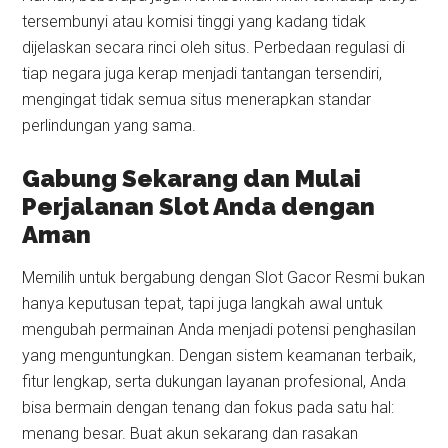
tersembunyi atau komisi tinggi yang kadang tidak
dijelaskan secara rinci oleh situs. Perbedaan regulasi di
tiap negara juga kerap menjadi tantangan tersendiri,
mengingat tidak semua situs menerapkan standar
perlindungan yang sama.
Gabung Sekarang dan Mulai
Perjalanan Slot Anda dengan
Aman
Memilih untuk bergabung dengan Slot Gacor Resmi bukan
hanya keputusan tepat, tapi juga langkah awal untuk
mengubah permainan Anda menjadi potensi penghasilan
yang menguntungkan. Dengan sistem keamanan terbaik,
fitur lengkap, serta dukungan layanan profesional, Anda
bisa bermain dengan tenang dan fokus pada satu hal:
menang besar. Buat akun sekarang dan rasakan