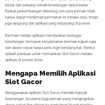
besar dan peluang meraih keuntungan tanpa batas.
Berkat perkembangan teknologi, kini para pemain tidak
hanya dapat menikmati permainan ini melalui situs, tetapi
juga langsung dari aplikasi yang terpasang di ponsel.
Bermain melalui aplikasi memberikan berbagai
keuntungan, termasuk kenyamanan bermain kapan saja
dan akses cepat tanpa perlu login berulang kali. Berikut
adalah panduan untuk memainkan Slot Gacor melalui
aplikasi di ponsel Anda.
Mengapa Memilih Aplikasi
Slot Gacor
Menggunakan aplikasi Slot Gacor memiliki banyak
keuntungan, terutama bagi pemain yang menginginkan
akses cepat dan efisien ke permainan favorit mereka.