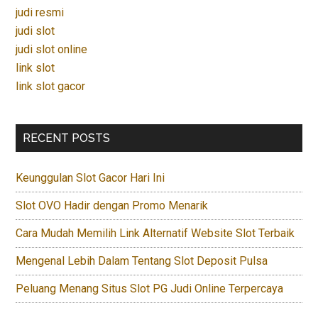
judi resmi
judi slot
judi slot online
link slot
link slot gacor
RECENT POSTS
Keunggulan Slot Gacor Hari Ini
Slot OVO Hadir dengan Promo Menarik
Cara Mudah Memilih Link Alternatif Website Slot Terbaik
Mengenal Lebih Dalam Tentang Slot Deposit Pulsa
Peluang Menang Situs Slot PG Judi Online Terpercaya