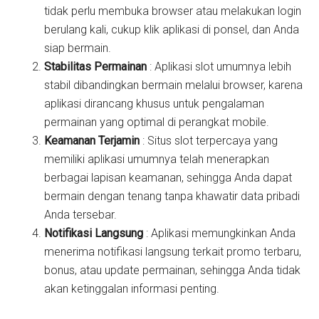
tidak perlu membuka browser atau melakukan login
berulang kali, cukup klik aplikasi di ponsel, dan Anda
siap bermain.
Stabilitas Permainan
: Aplikasi slot umumnya lebih
stabil dibandingkan bermain melalui browser, karena
aplikasi dirancang khusus untuk pengalaman
permainan yang optimal di perangkat mobile.
Keamanan Terjamin
: Situs slot terpercaya yang
memiliki aplikasi umumnya telah menerapkan
berbagai lapisan keamanan, sehingga Anda dapat
bermain dengan tenang tanpa khawatir data pribadi
Anda tersebar.
Notifikasi Langsung
: Aplikasi memungkinkan Anda
menerima notifikasi langsung terkait promo terbaru,
bonus, atau update permainan, sehingga Anda tidak
akan ketinggalan informasi penting.