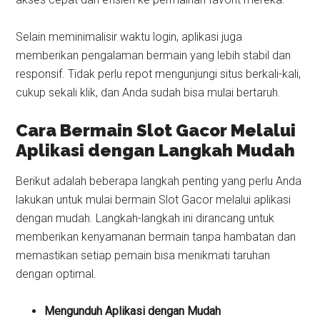
Selain meminimalisir waktu login, aplikasi juga
memberikan pengalaman bermain yang lebih stabil dan
responsif. Tidak perlu repot mengunjungi situs berkali-kali,
cukup sekali klik, dan Anda sudah bisa mulai bertaruh.
Cara Bermain Slot Gacor Melalui
Aplikasi dengan Langkah Mudah
Berikut adalah beberapa langkah penting yang perlu Anda
lakukan untuk mulai bermain Slot Gacor melalui aplikasi
dengan mudah. Langkah-langkah ini dirancang untuk
memberikan kenyamanan bermain tanpa hambatan dan
memastikan setiap pemain bisa menikmati taruhan
dengan optimal.
Mengunduh Aplikasi dengan Mudah