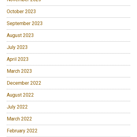
October 2023
September 2023
August 2023
July 2023
April 2023
March 2023
December 2022
August 2022
July 2022
March 2022
February 2022