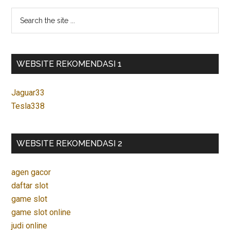
Primary
Search
the
Sidebar
site
...
WEBSITE REKOMENDASI 1
Jaguar33
Tesla338
WEBSITE REKOMENDASI 2
agen gacor
daftar slot
game slot
game slot online
judi online