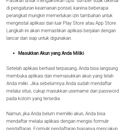
Pastikan untuk mengaktifkan opsi “sumber tidak dikenal”
di pengaturan keamanan ponsel, karena beberapa
perangkat mungkin memerlukan izin tambahan untuk
menginstal aplikasi dari luar Play Store atau App Store.
Langkah ini akan memastikan aplikasi berjalan dengan
lancar dan siap untuk digunakan.
Masukkan Akun yang Anda Miliki
Setelah aplikasi berhasil terpasang, Anda bisa langsung
membuka aplikasi dan memasukkan akun yang telah
Anda miliki. Jika sebelumnya Anda sudah mendaftar
melalui situs, cukup masukkan username dan password
pada kolom yang tersedia.
Namun, jika Anda belum memiliki akun, Anda bisa
mendaftar melalui aplikasi dengan mengisi formulir
pendaftaran. Formulir pendaftaran biasanya mencakup