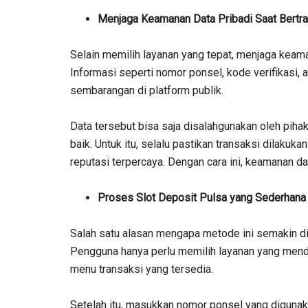
Menjaga Keamanan Data Pribadi Saat Bertr
Selain memilih layanan yang tepat, menjaga keaman
Informasi seperti nomor ponsel, kode verifikasi, 
sembarangan di platform publik.
Data tersebut bisa saja disalahgunakan oleh pihak
baik. Untuk itu, selalu pastikan transaksi dilakuk
reputasi terpercaya. Dengan cara ini, keamanan da
Proses Slot Deposit Pulsa yang Sederhana
Salah satu alasan mengapa metode ini semakin d
Pengguna hanya perlu memilih layanan yang men
menu transaksi yang tersedia.
Setelah itu, masukkan nomor ponsel yang digunakan,