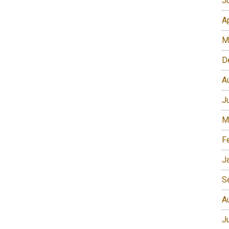
J
A
M
D
A
J
M
F
J
S
A
J