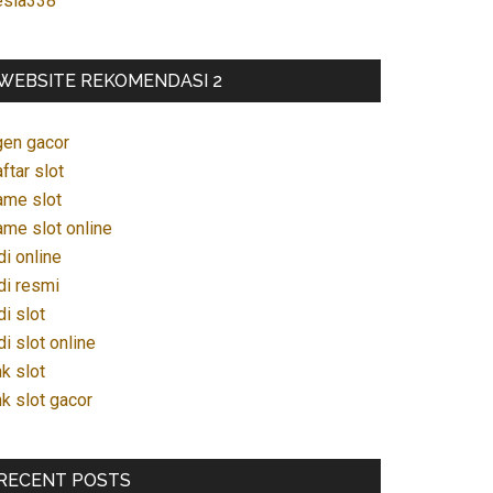
esla338
WEBSITE REKOMENDASI 2
gen gacor
ftar slot
ame slot
ame slot online
di online
di resmi
di slot
di slot online
nk slot
nk slot gacor
RECENT POSTS