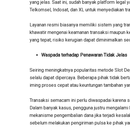
yang jelas. Saat ini, sudah banyak platform legal
Telkomsel, Indosat, dan XL untuk menyediakan tr
Layanan resmi biasanya memiliki sistem yang tran
khawatir mengenai keamanan transaksi maupun k
yang tepat, risiko kerugian dapat diminimalkan sec
Waspada terhadap Penawaran Tidak Jelas
Seiring meningkatnya popularitas metode Slot De
selalu dapat dipercaya. Beberapa pihak tidak be
iming proses cepat atau keuntungan tambahan ya
Transaksi semacam ini perlu diwaspadai karena se
Dalam banyak kasus, pengguna justru mengalami ke
mekanisme pengembalian dana jika terjadi kesalaha
sebelum melakukan pengiriman pulsa ke pihak yan