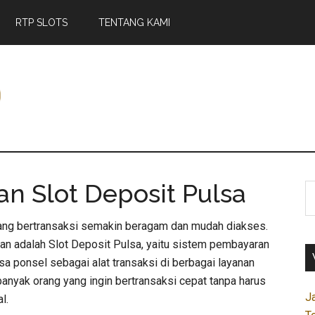
RTP SLOTS
TENTANG KAMI
an Slot Deposit Pulsa
S
th
si
ang bertransaksi semakin beragam dan mudah diakses.
...
kan adalah Slot Deposit Pulsa, yaitu sistem pembayaran
ponsel sebagai alat transaksi di berbagai layanan
 banyak orang yang ingin bertransaksi cepat tanpa harus
J
al.