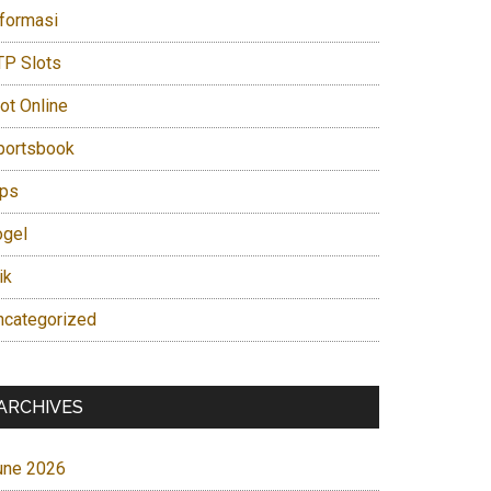
nformasi
TP Slots
ot Online
portsbook
ips
ogel
ik
ncategorized
ARCHIVES
une 2026