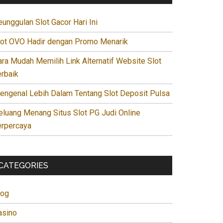
unggulan Slot Gacor Hari Ini
lot OVO Hadir dengan Promo Menarik
ara Mudah Memilih Link Alternatif Website Slot
erbaik
engenal Lebih Dalam Tentang Slot Deposit Pulsa
eluang Menang Situs Slot PG Judi Online
erpercaya
CATEGORIES
log
asino