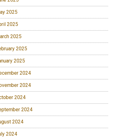
ay 2025
pril 2025
arch 2025
ebruary 2025
anuary 2025
ecember 2024
ovember 2024
ctober 2024
eptember 2024
ugust 2024
uly 2024