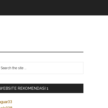
Primary
earch
e
Sidebar
te
WEBSITE REKOMENDASI 1
aguar33