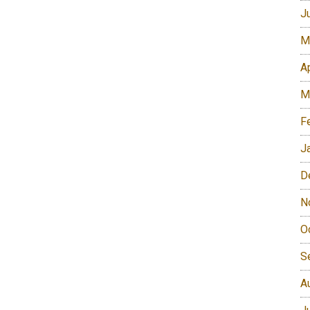
J
M
A
M
F
J
D
N
O
S
A