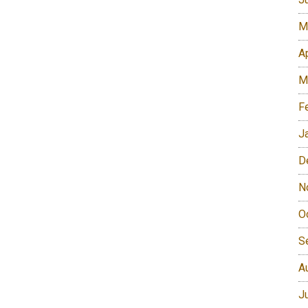
M
A
M
F
J
D
N
O
S
A
J